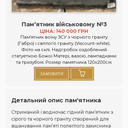
Памʼятник військовому №3
ЦІНА: 140 000 ГРН
Пам'ятник воїну ЗСУ з чорного граніту
(Габро) і світлого граніту (Viscount-white).
Фото на склі. Надгробок оздоблений
статуеткою Божої Матері, вазою, лампадками
та тризубом. Розмір памятника 120х200см.
ЗАМОВИТИ
Детальний опис пам'ятника
Стриманий і водночас гідний пам’ятник з
сірого та чорного граніту створений для
вшанування пам’яті полеглого захисника