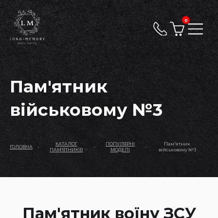
0
Пам'ятник
військовому №3
КАТАЛОГ
ПОПУЛЯРНІ
Пам'ятник
ГОЛОВНА
-
-
-
ПАМ’ЯТНИКІВ
МОДЕЛІ
військовому №3
Пам'ятник воїну ЗСУ