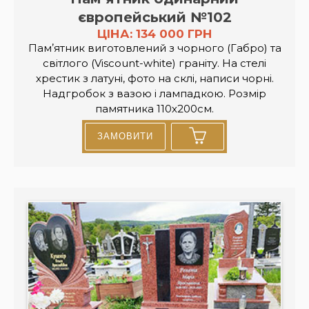
європейський №102
ЦІНА: 134 000 ГРН
Памʼятник виготовлений з чорного (Габро) та
світлого (Viscount-white) граніту. На стелі
хрестик з латуні, фото на склі, написи чорні.
Надгробок з вазою і лампадкою. Розмір
памятника 110х200см.
ЗАМОВИТИ