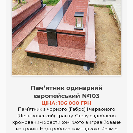
Пам’ятник одинарний
європейський №103
ЦІНА: 106 000 ГРН
Памʼятник з чорного (Габро) і червоного
(Лезніковський) граніту. Стелу оздоблено
хромованим хрестиком. Фото вигравійоване
на граніті. Надгробок з лампадкою. Розмір