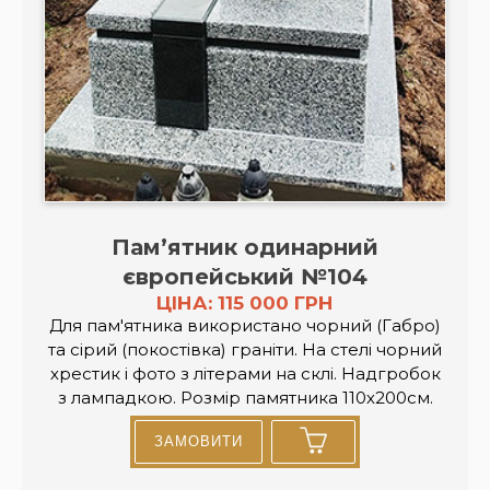
Пам’ятник одинарний
європейський №104
ЦІНА: 115 000 ГРН
Для пам'ятника використано чорний (Габро)
та сірий (покостівка) граніти. На стелі чорний
хрестик і фото з літерами на склі. Надгробок
з лампадкою. Розмір памятника 110х200см.
ЗАМОВИТИ