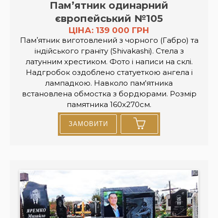
Пам’ятник одинарний
європейський №105
ЦІНА: 139 000 ГРН
Памʼятник виготовлений з чорного (Габро) та
індійського граніту (Shivakashi). Стела з
латунним хрестиком. Фото і написи на склі.
Надгробок оздоблено статуеткою ангела і
лампадкою. Навколо пам'ятника
встановлена обмостка з бордюрами. Розмір
памятника 160х270см.
ЗАМОВИТИ